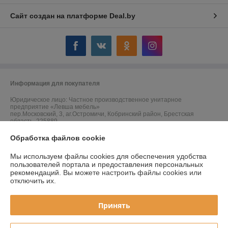
Сайт создан на платформе Deal.by
Информация для покупателя
Юридическое лицо:
Частное производственное унитарное
предприятие «Левша мебель»
пер.Московский, 3, аг.Остромичи, Кобринский район, Брестская
область, 225889
Регистрационный номер ЕГР: 291744464
Обработка файлов cookie
УНП: 291744464
Мы используем файлы cookies для обеспечения удобства
пользователей портала и предоставления персональных
Регистрационный орган: Кобринский районный исполнительный
рекомендаций.
Вы можете настроить файлы cookies или
комитет
отключить их.
Дата регистрации компании: 04.07.2023
Принять
Ссылка на свидетельство/лицензию
Ссылка на свидетельство/лицензию