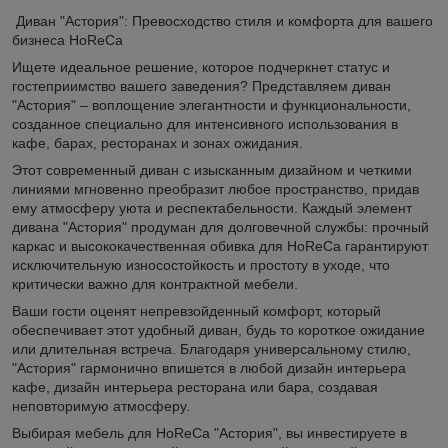
Диван "Астория": Превосходство стиля и комфорта для вашего
бизнеса HoReCa
Ищете идеальное решение, которое подчеркнет статус и
гостеприимство вашего заведения? Представляем диван
"Астория" – воплощение элегантности и функциональности,
созданное специально для интенсивного использования в
кафе, барах, ресторанах и зонах ожидания.
Этот современный диван с изысканным дизайном и четкими
линиями мгновенно преобразит любое пространство, придав
ему атмосферу уюта и респектабельности. Каждый элемент
дивана "Астория" продуман для долговечной службы: прочный
каркас и высококачественная обивка для HoReCa гарантируют
исключительную износостойкость и простоту в уходе, что
критически важно для контрактной мебели.
Ваши гости оценят непревзойденный комфорт, который
обеспечивает этот удобный диван, будь то короткое ожидание
или длительная встреча. Благодаря универсальному стилю,
"Астория" гармонично впишется в любой дизайн интерьера
кафе, дизайн интерьера ресторана или бара, создавая
неповторимую атмосферу.
Выбирая мебель для HoReCa "Астория", вы инвестируете в