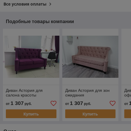
Все условия оплаты
Подобные товары компании
Диван Астория для
Диван Астория для зон
Див
салона красоты
ожидания
офи
1 307
1 307
от
руб.
от
руб.
от
Купить
Купить