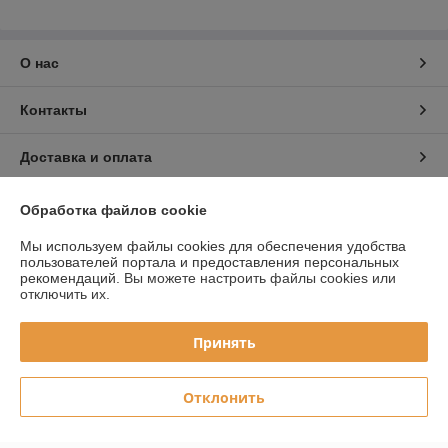
О нас
Контакты
Доставка и оплата
График работы
Обработка файлов cookie
Мы используем файлы cookies для обеспечения удобства
Полная версия сайта
пользователей портала и предоставления персональных
рекомендаций.
Вы можете настроить файлы cookies или
отключить их.
Политика обработки cookies
Принять
Сайт создан на платформе Deal.by
Отклонить