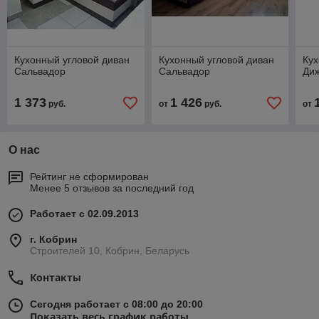
Кухонный угловой диван
Кухонный угловой диван
Кух
Сальвадор
Сальвадор
Ди
1 373
1 426
руб.
от
руб.
от
О нас
Рейтинг не сформирован
Менее 5 отзывов за последний год
Работает с 02.09.2013
г. Кобрин
Строителей 10, Кобрин, Беларусь
Контакты
Сегодня работает с 08:00 до 20:00
Показать весь график работы