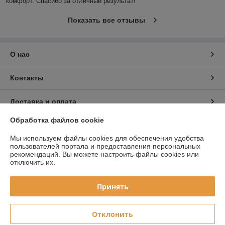
комфорт. Спасибо за отличный результат!
Показать все отзывы
О нас
Контакты
Доставка и оплата
Обработка файлов cookie
График работы
Мы используем файлы cookies для обеспечения удобства
пользователей портала и предоставления персональных
Полная версия сайта
рекомендаций.
Вы можете настроить файлы cookies или
отключить их.
Политика обработки cookies
Принять
Сайт создан на платформе Deal.by
Отклонить