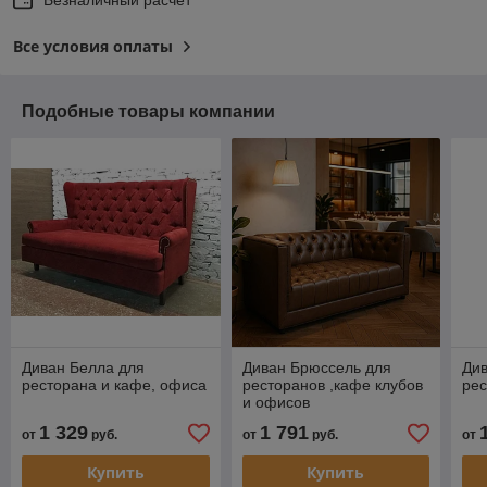
Все условия оплаты
Подобные товары компании
Диван Белла для
Диван Брюссель для
Див
ресторана и кафе, офиса
ресторанов ,кафе клубов
рес
и офисов
1 329
1 791
от
руб.
от
руб.
от
Купить
Купить