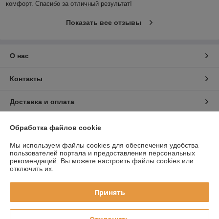
комфорт. Спасибо за отличный результат!
Показать все отзывы
О нас
Контакты
Доставка и оплата
График работы
Обработка файлов cookie
Мы используем файлы cookies для обеспечения удобства
Полная версия сайта
пользователей портала и предоставления персональных
рекомендаций.
Вы можете настроить файлы cookies или
отключить их.
Политика обработки cookies
Принять
Сайт создан на платформе Deal.by