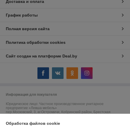
Доставка и оплата
График работы
Полная версия сайта
Политика обработки cookies
Сайт создан на платформе Deal.by
Информация для покупателя
Юридическое лицо:
Частное производственное унитарное
предприятие «Левша мебель»
пер.Московский, 3, аг.Остромичи, Кобринский район, Брестская
область, 225889
Обработка файлов cookie
Регистрационный номер ЕГР: 291744464