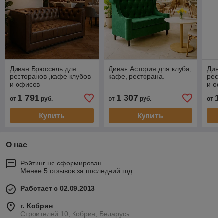
Диван Брюссель для
Диван Астория для клуба,
Ди
ресторанов ,кафе клубов
кафе, ресторана.
рес
и офисов
и 
1 791
1 307
от
руб.
от
руб.
от
Купить
Купить
О нас
Рейтинг не сформирован
Менее 5 отзывов за последний год
Работает с 02.09.2013
г. Кобрин
Строителей 10, Кобрин, Беларусь