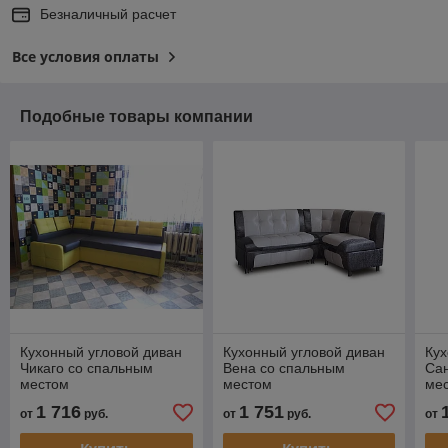
Безналичный расчет
Все условия оплаты
Подобные товары компании
Кухонный угловой диван
Кухонный угловой диван
Кух
Чикаго со спальным
Вена со спальным
Са
местом
местом
ме
1 716
1 751
от
руб.
от
руб.
от