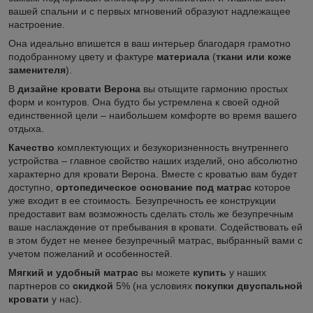
вашей спальни и с первых мгновений образуют надлежащее
настроение.
Она идеально впишется в ваш интерьер благодаря грамотно
подобранному цвету и фактуре
материала
(
ткани или коже
заменителя
).
В
дизайне кровати Верона
вы отыщите гармонию простых
форм и контуров. Она будто бы устремлена к своей одной
единственной цели – наибольшем комфорте во время вашего
отдыха.
Качество
комплектующих и безукоризненность внутреннего
устройства – главное свойство наших изделий, оно абсолютно
характерно для кровати Верона. Вместе с кроватью вам будет
доступно,
ортопедическое основание под матрас
которое
уже входит в ее стоимость. Безупречность ее конструкции
предоставит вам возможность сделать столь же безупречным
ваше наслаждение от пребывания в кровати. Содействовать ей
в этом будет не менее безупречный матрас, выбранный вами с
учетом пожеланий и особенностей.
Мягкий и удобный матрас
вы можете
купить
у наших
партнеров со
скидкой
5% (на условиях
покупки двуспальной
кровати
у нас).