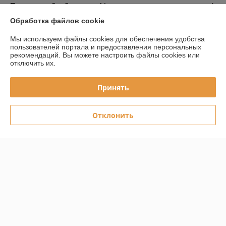
Политика обработки cookies
Обработка файлов cookie
Сайт создан на платформе Deal.by
Мы используем файлы cookies для обеспечения удобства
пользователей портала и предоставления персональных
рекомендаций.
Вы можете настроить файлы cookies или
отключить их.
Принять
Информация для покупателя
Юридическое лицо:
Частное производственное унитарное
Отклонить
предприятие «Левша мебель»
пер.Московский, 3, аг.Остромичи, Кобринский район, Брестская
область, 225889
Регистрационный номер ЕГР: 291744464
УНП: 291744464
Регистрационный орган: Кобринский районный исполнительный
комитет
Дата регистрации компании: 04.07.2023
Ссылка на свидетельство/лицензию