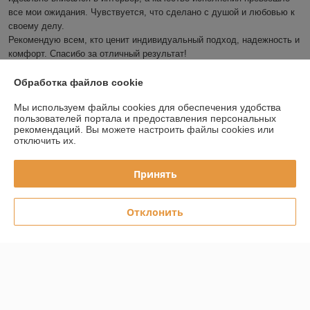
все мои ожидания. Чувствуется, что сделано с душой и любовью к 
своему делу.

Рекомендую всем, кто ценит индивидуальный подход, надежность и 
комфорт. Спасибо за отличный результат!
Показать все отзывы
Обработка файлов cookie
Мы используем файлы cookies для обеспечения удобства
пользователей портала и предоставления персональных
О нас
рекомендаций.
Вы можете настроить файлы cookies или
отключить их.
Контакты
Принять
Доставка и оплата
Отклонить
График работы
Полная версия сайта
Политика обработки cookies