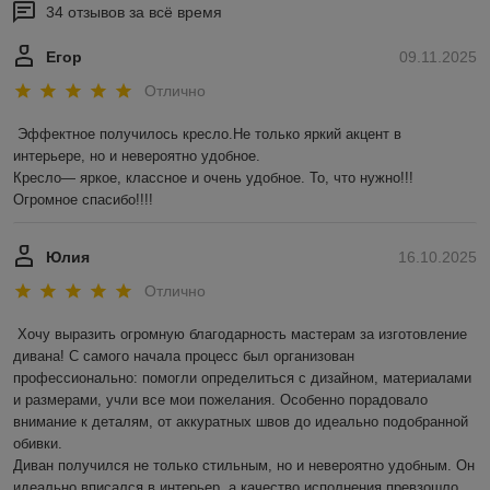
34 отзывов за всё время
Егор
09.11.2025
Отлично
Эффектное получилось кресло.Не только яркий акцент в 
интерьере, но и невероятно удобное.

Кресло— яркое, классное и очень удобное. То, что нужно!!! 
Огромное спасибо!!!!
Юлия
16.10.2025
Отлично
Хочу выразить огромную благодарность мастерам за изготовление 
дивана! С самого начала процесс был организован 
профессионально: помогли определиться с дизайном, материалами 
и размерами, учли все мои пожелания. Особенно порадовало 
внимание к деталям, от аккуратных швов до идеально подобранной 
обивки.

Диван получился не только стильным, но и невероятно удобным. Он 
идеально вписался в интерьер, а качество исполнения превзошло 