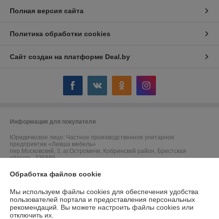
Полная версия сайта
Политика обработки cookies
Сайт создан на платформе Deal.by
Информация для покупателя
Юридическое лицо:
Частное производственное унитарное
предприятие «Левша мебель»
пер.Московский, 3, аг.Остромичи, Кобринский район, Брестская
область, 225889
Регистрационный номер ЕГР: 291744464
Обработка файлов cookie
УНП: 291744464
Мы используем файлы cookies для обеспечения удобства
пользователей портала и предоставления персональных
Регистрационный орган: Кобринский районный исполнительный
рекомендаций.
Вы можете настроить файлы cookies или
комитет
отключить их.