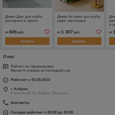
Диван Дакс для клуба,
Диван Астория для клуба,
Ди
ресторана и офиса
кафе, ресторана.
рес
и 
845
1 307
от
руб.
от
руб.
от
Купить
Купить
О нас
Рейтинг не сформирован
Менее 5 отзывов за последний год
Работает с 02.09.2013
г. Кобрин
Строителей 10, Кобрин, Беларусь
Контакты
Сегодня работает с 08:00 до 20:00