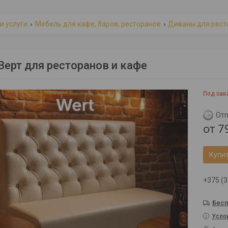
и услуги
Мебель для кафе, баров, ресторанов
Диваны для рест
Верт для ресторанов и кафе
Под зак
Отп
от
7
Купи
+375 (3
Бесп
Усло