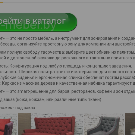
т» — это не просто мебель, а инструмент для зонирования и созд
беседы, организуйте просторную зону для компании или выстройте
ам полную свободу творчества: выберите цвет обивки из палитры
ной и долговечной экокожи до роскошного и тактильно приятного 
ость: Конфигурация под любую площадь и концепцию заведения.
альность: Широкая палитра цветов и материалов для полного соот
 Глубокие сиденья и эргономичная спинка обеспечат гостям рассла
ь: Каркас из массива дерева и качественная набивка гарантируют
т» — это smart-решение для баров, ресторанов, кофеен и зон отдыха
од заказ (кожа, кожзам, или различные типы ткани)
ножек - под заказ