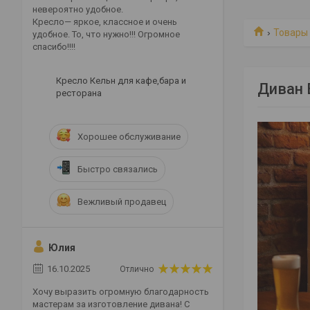
невероятно удобное.
Кресло— яркое, классное и очень
Товары 
удобное. То, что нужно!!! Огромное
спасибо!!!!
Кресло Кельн для кафе,бара и
Диван 
ресторана
Хорошее обслуживание
Быстро связались
Вежливый продавец
Юлия
16.10.2025
Отлично
Хочу выразить огромную благодарность
мастерам за изготовление дивана! С