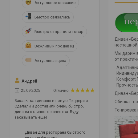
Актуальное описание
Быстро связались
Быстро отправили товар
Диван «Вер
неспешной 
Вежливый продавец
Мы дарим в
от практич
Актуальная цена
· Адаптивн
· Индивиду
· Комфорт:
Андрей
· Прочност
25.09.2025
Отлично
Диван «Вер
Заказывал диваны в новую Пиццерию.
Обивка - п
Сделали и доставили очень быстро,
Тонировка 
диваны отличного качества. Буду
заказывать еще)
Диван для ресторана быстрого
питания Фудкорт