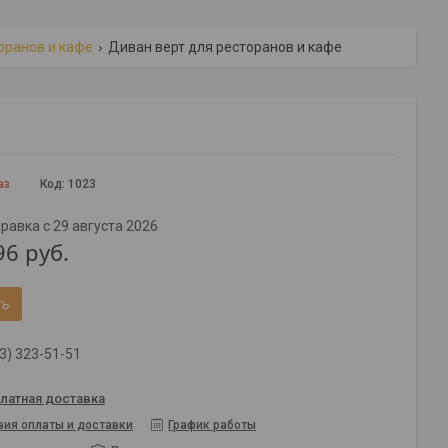
оранов и кафе
Диван верт для ресторанов и кафе
аз
Код:
1023
равка с 29 августа 2026
96
руб.
ть
3) 323-51-51
латная доставка
вия оплаты и доставки
График работы