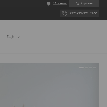
34 отзыва
Корзина
+375 (33) 323-51-51
Ещё
1
2
3
4