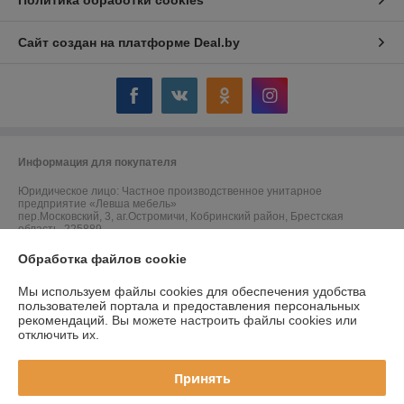
Сайт создан на платформе Deal.by
Информация для покупателя
Юридическое лицо:
Частное производственное унитарное
предприятие «Левша мебель»
пер.Московский, 3, аг.Остромичи, Кобринский район, Брестская
область, 225889
Регистрационный номер ЕГР: 291744464
Обработка файлов cookie
УНП: 291744464
Мы используем файлы cookies для обеспечения удобства
пользователей портала и предоставления персональных
Регистрационный орган: Кобринский районный исполнительный
рекомендаций.
Вы можете настроить файлы cookies или
комитет
отключить их.
Дата регистрации компании: 04.07.2023
Принять
Ссылка на свидетельство/лицензию