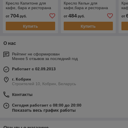
Кресло Капитоне для
Кресло Кельн для
Кре
кафе, бара и ресторана
кафе,бара и ресторана
каф
704
484
от
руб.
от
руб.
от
Купить
Купить
О нас
Рейтинг не сформирован
Менее 5 отзывов за последний год
Работает с 02.09.2013
г. Кобрин
Строителей 10, Кобрин, Беларусь
Контакты
Сегодня работает с 08:00 до 20:00
Показать весь график работы
Отзывы о магазине